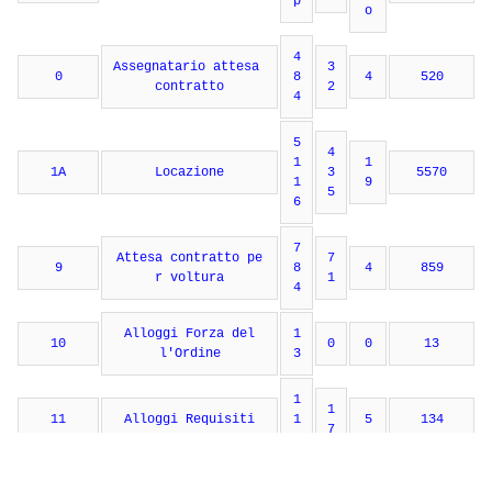
p
o
4
Assegnatario attesa 
3
0
8
4
520
contratto
2
4
5
4
1
1
1A
Locazione
3
5570
1
9
5
6
7
Attesa contratto pe
7
9
8
4
859
r voltura
1
4
Alloggi Forza del
1
10
0
0
13
l'Ordine
3
1
1
11
Alloggi Requisiti
1
5
134
7
2
1