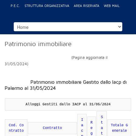
P.E.C.
STRUTTURA ORGANIZZATIVA
AREA RISERVATA
WEB MAIL
Patrimonio immobiliare
(Pagina aggiornata il
31/05/2024)
Patrimonio immobiliare Gestito dallo Iacp di
Palermo al 31/05/2024
Alloggi Gestiti dallo IACP al 31/05/2024
S
I
R
t
Cod. Co
a
Totale G
Contratto
e
a
ntratto
c
enerale
g
t